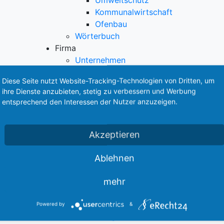
Umweltschutz
Kommunalwirtschaft
Ofenbau
Wörterbuch
Firma
Unternehmen
Betriebsordnung
Diese Seite nutzt Website-Tracking-Technologien von Dritten, um
Entgeltregelung
ihre Dienste anzubieten, stetig zu verbessern und Werbung
Betriebsgeschichte
entsprechend den Interessen der Nutzer anzuzeigen.
Stellenangebote / Praktika
Berufsbild
Angedenken
Akzeptieren
Bildergalerie
Öffnungszeiten & Kontakt
Ablehnen
Wegweiser/Anfahrt
Friedhöfe in unserer Gegend
mehr
Friedhöfe im Landkreis Meißen
Friedhöfe im Umland
Powered by
&
Bestattungswälder