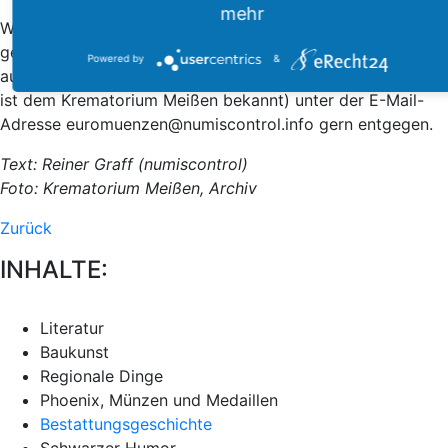
mehr
Wer kann Hinweise zum Verbleib der Porzellanplastik
geben oder wer hat sie schon einmal gesehen? Jeden,
Powered by
&
auch noch so kleinen Hinweis, nimmt der Autor (Adresse
ist dem Krematorium Meißen bekannt) unter der E-Mail-
Adresse euromuenzen@numiscontrol.info gern entgegen.
Text: Reiner Graff (numiscontrol)
Foto: Krematorium Meißen, Archiv
Zurück
INHALTE:
Literatur
Baukunst
Regionale Dinge
Phoenix, Münzen und Medaillen
Bestattungsgeschichte