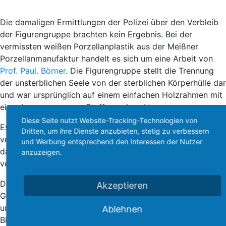
Die damaligen Ermittlungen der Polizei über den Verbleib
der Figurengruppe brachten kein Ergebnis. Bei der
vermissten weißen Porzellanplastik aus der Meißner
Porzellanmanufaktur handelt es sich um eine Arbeit von
Prof. Paul. Börner
. Die Figurengruppe stellt die Trennung
der unsterblichen Seele von der sterblichen Körperhülle dar
und war ursprünglich auf einem einfachen Holzrahmen mit
einer bespannung aus Stoff angebracht.
Diese Seite nutzt Website-Tracking-Technologien von
Es besteht durchaus die Möglichkeit, dass man die
Dritten, um ihre Dienste anzubieten, stetig zu verbessern
verschwundene Plastik nach dem Zweiten Weltkrieg in die
und Werbung entsprechend den Interessen der Nutzer
damaligen Westzone von Deutschland oder Westberlin
anzuzeigen.
verbracht hat oder verbringen wollte.
Die Plastik ist ca. 100 cm groß und ca. 50 cm breit. Das
Akzeptieren
Gewicht ist leider nicht bekannt. Die Figurengruppe ist
unbemalt und besteht aus glasiertem weißen
Ablehnen
Biskuitpozellan der Porzellanmanufaktur Meißen.