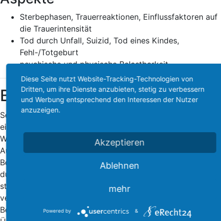
Sterbephasen, Trauerreaktionen, Einflussfaktoren auf
die Trauerintensität
Tod durch Unfall, Suizid, Tod eines Kindes,
Fehl-/Totgeburt
psychische und physische Belastbarkeit
Diese Seite nutzt Website-Tracking-Technologien von
Dritten, um ihre Dienste anzubieten, stetig zu verbessern
Bestattungsfachkraft
und Werbung entsprechend den Interessen der Nutzer
anzuzeigen.
Seit wenigen Jahren ist es auch in Deutschland möglich,
eine Ausbildung zur Bestattungsfachkraft zu absolvieren.
Wie bei anderen Lehrberufen auch, beträgt die
Akzeptieren
Ausbildungsdauer 3 Jahre und wird in
Bestattungsinstituten und in Friedhofsverwaltungen
Ablehnen
durchgeführt. Für die schulische Ausbildung sind die
staatlichen Berufsschulen in Bad Kissingen und in Springe
mehr
verantwortlich, während die praktische Ausbildung im
Betrieb erfolgt. Sie umfasst unter anderem die Bergung,
Powered by
&