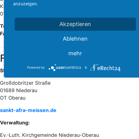
anzuzeigen.
Kirchstraße 29
01689 Niederau
Akzeptieren
Tel.:
035243 36535
Fax:
035243 51661
Ablehnen
mehr
Friedhof Oberau
Powered by
&
Standort:
Großdobritzer Straße
01689 Niederau
OT Oberau
sankt-afra-meissen.de
Verwaltung:
Ev.-Luth. Kirchgemeinde Niederau-Oberau